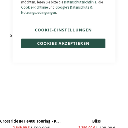
möchten, lesen Sie bitte die
Datenschutzrichtlinie
, die
Cookie-Richtlinie
und
Google's Datenschutz &
Nutzungsbedingungen
.
COOKIE-EINSTELLUNGEN
Gravelride INT e700 Di2
El Camino
3.490,00 €
1.690,00 €
5.299,00 €
2.490,00 €
COOKIES AKZEPTIEREN
Crossride INT e400 Touring - Km 0
Bliss
1.590,00 €
1.498,00 €
2.649,00 €
2.290,00 €