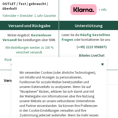
OUTLET / Test / gebraucht /
überholt
+ info
Fahrräder + Dreiräder: 1 Jahr Garantie
Versand und Rückgabe
Unterstützung
Lesen Sie die
Häufig Gestellten
Winter-Angebot:
Kostenloser
Fragen
oder kontaktieren Sie uns:
Versand!
Bei bestellungen über 500€.
(+49) 2215 9988071
Alle Bestellungen werden zu 100 %
versichert versandt.
Bikelec LiveChat
Rücksendung des Artikels innerhalb
WhatsApp
von 30 Tagen nach Erhalt.
Close
Wir verwenden Cookies (oder ähnliche Technologien),
Cookie
Bar
um Inhalte und Anzeigen zu personalisieren,
Verwandte Produkte
Funktionen für soziale Medien bereitzustellen und
unseren Datenverkehr zu analysieren. Wenn Sie auf
"Akzeptieren" klicken, erklären Sie sich damit und mit
der Weitergabe von Informationen über Ihre Nutzung
unserer Website an unsere verbundenen Unternehmen
und Partner einverstanden. Sie können Ihre Präferenzen
in den Cookie-Einstellungen verwalten und Ihre
Zustimmung jederzeit widerrufen. Wenn Sie mehr wissen