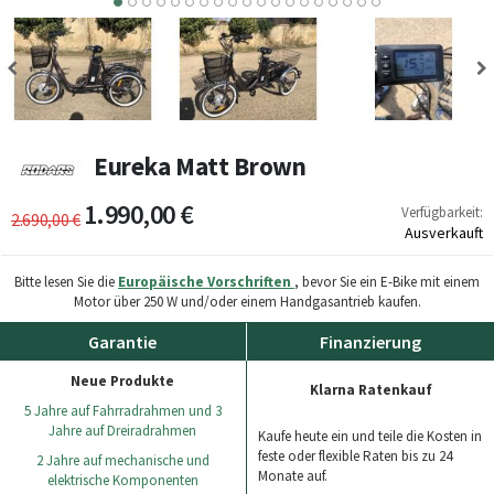
0
11
12
13
14
15
16
17
18
19
Eureka Matt Brown
1.990,00 €
Verfügbarkeit:
2.690,00 €
Ausverkauft
Bitte lesen Sie die
Europäische Vorschriften
, bevor Sie ein E-Bike mit einem
Motor über 250 W und/oder einem Handgasantrieb kaufen.
Garantie
Finanzierung
Neue Produkte
Klarna Ratenkauf
5 Jahre auf Fahrradrahmen und 3
Jahre auf Dreiradrahmen
Kaufe heute ein und teile die Kosten in
feste oder flexible Raten bis zu 24
2 Jahre auf mechanische und
Monate auf.
elektrische Komponenten