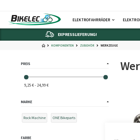
ELEKTROFAHRRÄDER
ELEKTRO
EXPRESSLIEFERUNG!
KOMPONENTEN
ZUBEHÖR
WERKZEUGE
Wer
PREIS
9,25 € - 24,99 €
MARKE
Rock Machine
ONE Bikeparts
FARBE