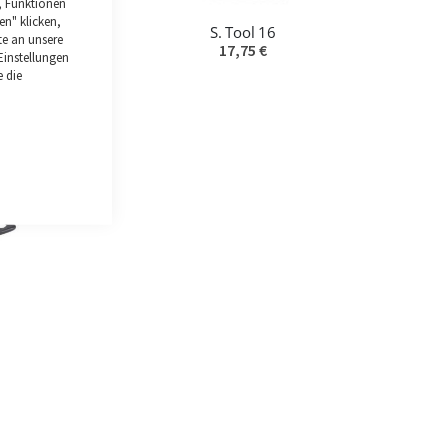
Close
, Funktionen
Cookie
en" klicken,
Bar
S. Tool 16
te an unsere
17,75 €
Einstellungen
e die