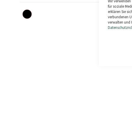
Wir verwenden 
für soziale Med
B
erklären Sie s
verbundenen Un
verwalten und I
Datenschutzrich