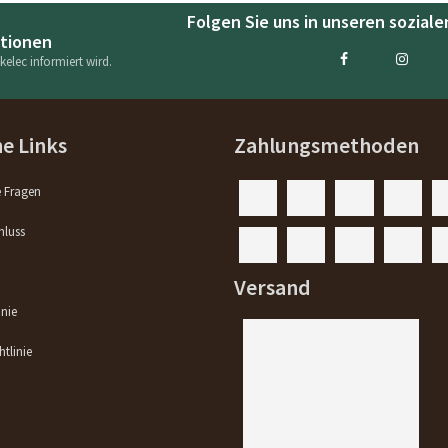
Folgen Sie uns in unseren sozial
otionen
elec informiert wird.
he Links
Zahlungsmethoden
e Fragen
hluss
Versand
inie
tlinie