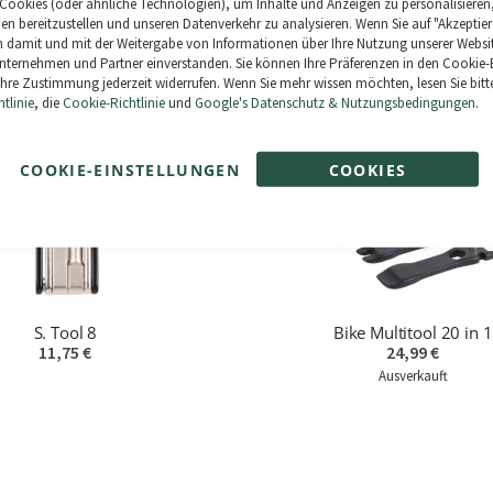
Cookies (oder ähnliche Technologien), um Inhalte und Anzeigen zu personalisieren
ien bereitzustellen und unseren Datenverkehr zu analysieren. Wenn Sie auf "Akzeptier
ike Multitool 11 in 1
R. Tool 10
ich damit und mit der Weitergabe von Informationen über Ihre Nutzung unserer Websi
12,49 €
9,25 €
ternehmen und Partner einverstanden. Sie können Ihre Präferenzen in den Cookie-
hre Zustimmung jederzeit widerrufen. Wenn Sie mehr wissen möchten, lesen Sie bitt
tlinie
, die
Cookie-Richtlinie
und
Google's Datenschutz & Nutzungsbedingungen
.
COOKIE-EINSTELLUNGEN
COOKIES
AKZEPTIEREN
S. Tool 8
Bike Multitool 20 in 1
11,75 €
24,99 €
Ausverkauft