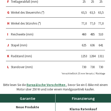
F
Tretlagerabfall (mm)
25
25
25
G
Winkel des Steuerrohrs (°)
63,5
63,5
63,5
H
Winkel des Sitzrohrs (°)
77,0
77,0
77,0
I
Reichweite (mm)
460
485
510
J
Stapel (mm)
625
636
641
K
Radstand (mm)
1253
1284
1311
L
Standover (mm)
730
730
730
*einschließlich 25 mm Versatz / Rücklage
Bitte lesen Sie die
Europäische Vorschriften
, bevor Sie ein E-Bike mit einem
Motor über 250 W und/oder einem Handgasantrieb kaufen.
Garantie
Finanzierung
Neue Produkte
Klarna Ratenkauf