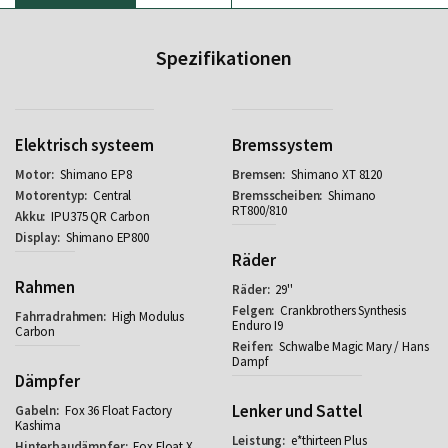
Spezifikationen
Elektrisch systeem
Bremssystem
Shimano EP8
Shimano XT 8120
Central
Shimano
RT800/810
IPU375 QR Carbon
Shimano EP800
Räder
Rahmen
29''
Crankbrothers Synthesis
High Modulus
Enduro I9
Carbon
Schwalbe Magic Mary / Hans
Dampf
Dämpfer
Lenker und Sattel
Fox 36 Float Factory
Kashima
e*thirteen Plus
Fox Float X