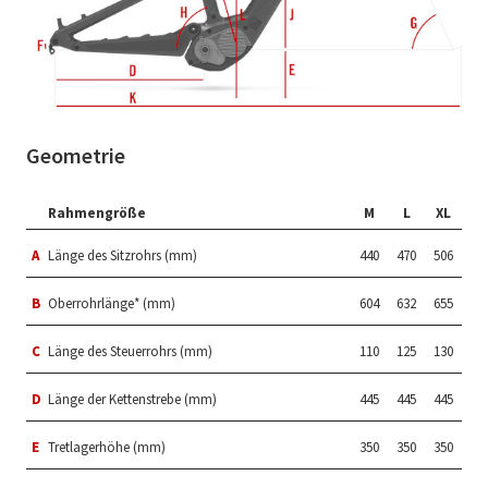
Geometrie
Rahmengröße
M
L
XL
A
Länge des Sitzrohrs (mm)
440
470
506
B
Oberrohrlänge* (mm)
604
632
655
C
Länge des Steuerrohrs (mm)
110
125
130
D
Länge der Kettenstrebe (mm)
445
445
445
E
Tretlagerhöhe (mm)
350
350
350