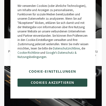
Close
Wir verwenden Cookies (oder ähnliche Technologien),
Cookie
Bar
um Inhalte und Anzeigen zu personalisieren,
Funktionen für soziale Medien bereitzustellen und
unseren Datenverkehr zu analysieren. Wenn Sie auf
"Akzeptieren" klicken, erklären Sie sich damit und mit
der Weitergabe von Informationen über Ihre Nutzung
unserer Website an unsere verbundenen Unternehmen
und Partner einverstanden. Sie können Ihre Präferenzen
in den Cookie-Einstellungen verwalten und Ihre
Zustimmung jederzeit widerrufen. Wenn Sie mehr wissen
Vollständig integrierte Kabelführung
möchten, lesen Sie bitte die
Datenschutzrichtlinie
, die
Präzises Schalten durch Vermeidung von engen Radien, optimalen Schutz
Cookie-Richtlinie
und
Google's Datenschutz &
und eine aufgeräumte Optik garantieren die durch den Kabelschacht im
Nutzungsbedingungen
.
Unterrohr und das Motorgehäuse voll integrierten Kabel.
COOKIE-EINSTELLUNGEN
COOKIES AKZEPTIEREN