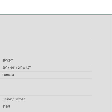
20''/24''
20'' x 4.0'' / 24'' x 4.0''
Formula
Cruiser / Offroad
1''1/8