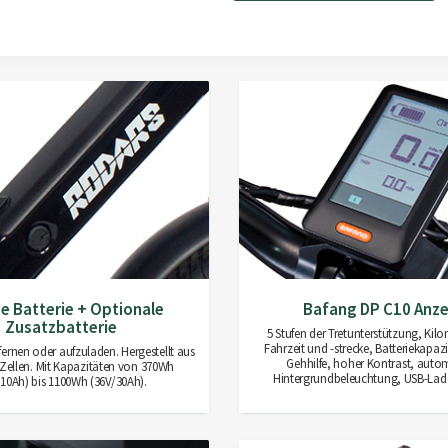
AKZEPTIEREN
ne Batterie + Optionale
Bafang DP C10 Anze
Zusatzbatterie
5 Stufen der Tretunterstützung, Kilo
Fahrzeit und -strecke, Batteriekapaz
fernen oder aufzuladen. Hergestellt aus
Gehhilfe, hoher Kontrast, auto
ellen. Mit Kapazitäten von 370Wh
Hintergrundbeleuchtung, USB-Lad
/10Ah) bis 1100Wh (36V/30Ah).