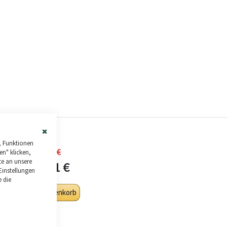
Close
, Funktionen
Cookie
4.071,19 €
en" klicken,
Bar
te an unsere
4.059,01 €
Einstellungen
e die
In den Warenkorb