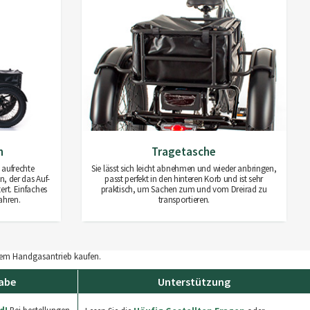
n
Tragetasche
 aufrechte
Sie lässt sich leicht abnehmen und wieder anbringen,
, der das Auf-
passt perfekt in den hinteren Korb und ist sehr
ert. Einfaches
praktisch, um Sachen zum und vom Dreirad zu
ahren.
transportieren.
inem Handgasantrieb kaufen.
abe
Unterstützung