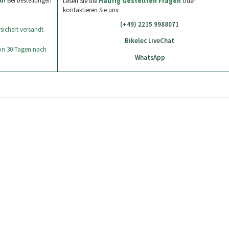
d!
Bei bestellungen
Lesen Sie die
Häufig Gestellten Fragen
oder
kontaktieren Sie uns:
(+49) 2215 9988071
sichert versandt.
Bikelec LiveChat
von 30 Tagen nach
WhatsApp