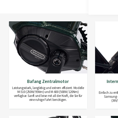
Bafang Zentralmotor
Inter
Leistungsstark, langlebig und extrem effizient. Modelle
M-510 (250W/95Nm) und M-600 (500W/120Nm)
Einfach zu ent
verfügbar. Sanft und leise mit all der Kraft, die Sie für
Samsung-Z
eine ruhige Fahrt benötigen.
(36V