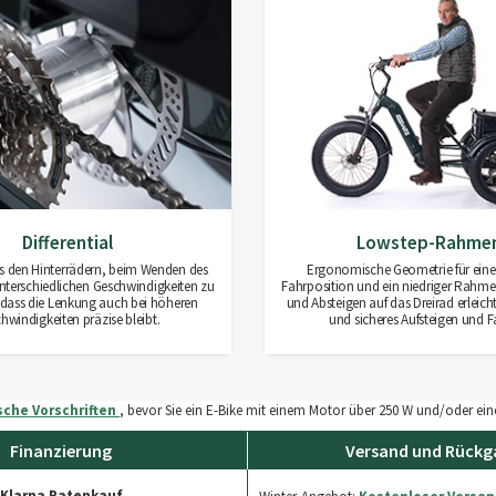
Differential
Lowstep-Rahme
s den Hinterrädern, beim Wenden des
Ergonomische Geometrie für eine
unterschiedlichen Geschwindigkeiten zu
Fahrposition und ein niedriger Rahmen
 dass die Lenkung auch bei höheren
und Absteigen auf das Dreirad erleicht
hwindigkeiten präzise bleibt.
und sicheres Aufsteigen und F
sche Vorschriften
, bevor Sie ein E-Bike mit einem Motor über 250 W und/oder e
Finanzierung
Versand und Rückg
Klarna Ratenkauf