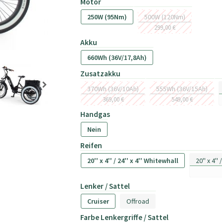
Motor
250W (95Nm)
500W (120Nm)
299,00 €
Akku
660Wh (36V/17,8Ah)
Zusatzakku
370Wh (36V/10Ah)
555Wh (36V/15Ah)
369,00 €
549,00 €
Handgas
Nein
Reifen
20'' x 4'' / 24'' x 4'' Whitewhall
20'' x 4''
Lenker / Sattel
Cruiser
Offroad
Farbe Lenkergriffe / Sattel