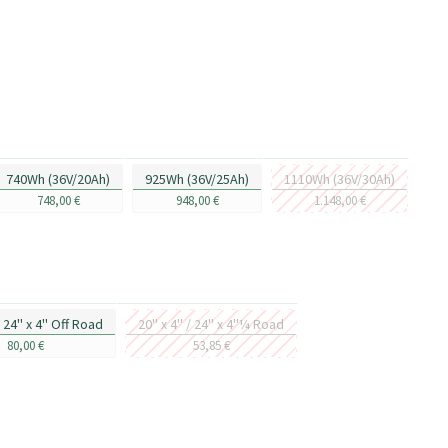
740Wh (36V/20Ah)
925Wh (36V/25Ah)
1110Wh (36V/30Ah)
748,00 €
948,00 €
1.148,00 €
 / 24'' x 4'' Off Road
20'' x 4'' / 24'' x 4''¼ Road
80,00 €
53,85 €