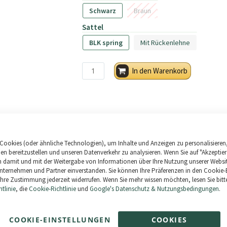
Schwarz
Braun
Sattel
BLK spring
Mit Rückenlehne
In den Warenkorb
-15%
-15%
Cookies (oder ähnliche Technologien), um Inhalte und Anzeigen zu personalisieren
+
=
ien bereitzustellen und unseren Datenverkehr zu analysieren. Wenn Sie auf "Akzeptier
ich damit und mit der Weitergabe von Informationen über Ihre Nutzung unserer Websi
ternehmen und Partner einverstanden. Sie können Ihre Präferenzen in den Cookie-
hre Zustimmung jederzeit widerrufen. Wenn Sie mehr wissen möchten, lesen Sie bitt
tlinie
, die
Cookie-Richtlinie
und
Google's Datenschutz & Nutzungsbedingungen
.
Crossride
Kabelschloss
mit Alarm ULAC
30,77 €
36,20 €
AL5P
COOKIE-EINSTELLUNGEN
COOKIES
38,24 €
44,99 €