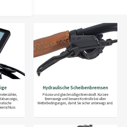
ige
Hydraulische Scheibenbremsen
meterzähler,
Präzise und gleichmäßige Bremskraft. Kürzere
itätsanzeige,
Bremswege und bessere Kontrolle bei allen
matische
Wetterbedingungen, damit Sie sicher unterwegs sind.
eanschluss