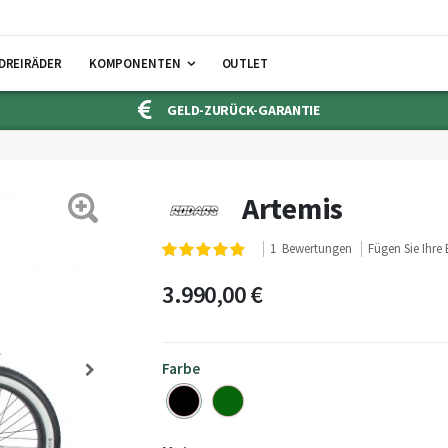
DREIRÄDER
KOMPONENTEN
OUTLET
GELD-ZURÜCK-GARANTIE
Artemis
Bewertung:
1
Bewertungen
Fügen Sie Ihre
100
100
% of
3.990,00 €
Farbe